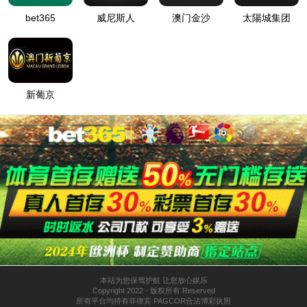
企业宣传片
钢铁冶金
市政城建
国际市场
特色技术
大型环保焦炉技术
改进型顶燃式热风炉十大特色技术
Hlsmelt熔融还原炼铁
智能环保大型高炉技术
低碳烧结技术
市政板块新技术
改进型顶燃式热风炉技术
烧结余热回收及发电技术
转炉煤气干法除尘技术
新型控轧控冷技术
转底炉技术
焦化煤调湿技术
人力资源
人才招聘
员工风采
联系我们