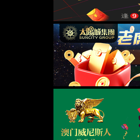
企业宣传片
钢铁冶金
市政城建
国际市场
特色技术
大型环保焦炉技术
改进型顶燃式热风炉十大特色技术
Hlsmelt熔融还原炼铁
智能环保大型高炉技术
低碳烧结技术
市政板块新技术
改进型顶燃式热风炉技术
烧结余热回收及发电技术
转炉煤气干法除尘技术
新型控轧控冷技术
转底炉技术
焦化煤调湿技术
人力资源
人才招聘
员工风采
联系我们