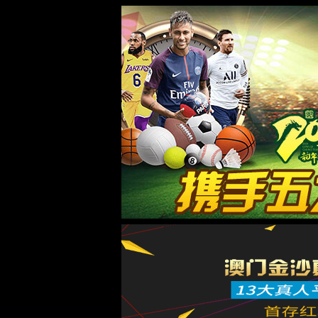
古天乐代言太阳集团网址
古天乐代言太阳集团网址
企业简介
董事长致辞
领导团队
企业简介
企业文化
企业荣誉
组织机构
业务范围
企业资质
企业新闻
公司新闻
古天乐代言太阳集团网址快讯
媒体看古天乐代言太阳集团网址
新媒体
企业业绩