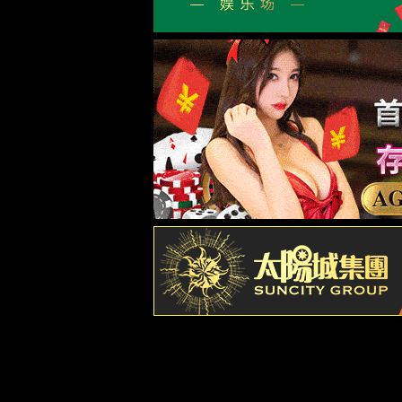
EN
RU
真诚设计未来 精品构建永恒
聚焦绿色智能冶金 发展市政新兴产业 打造国际一流品牌
一切为用户着想 全生命周期服务
先进技术开拓市场 超值服务回报客户
专业全、核心技术多的国际一流冶金建设综合运营服务商
近日，古天乐代言太阳集团网址设计中标新兴铸管（武安本级）
2026/07/10 04:07
5月26日，济南钢城经济开发区领导率领济南市钢城区
谈交流