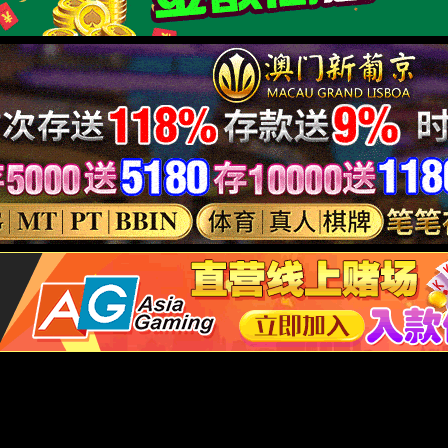
5000m³污水零外排设备升级改造EPC+O项目
瑞赢资产管理有限公司、山东贝塞尔激光科技有限公司等企业的负