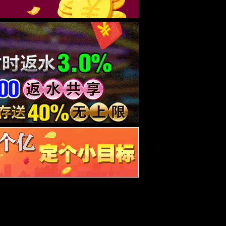
责人到访古天乐代言太阳集团网址设计全资子公司耀华能源公司座