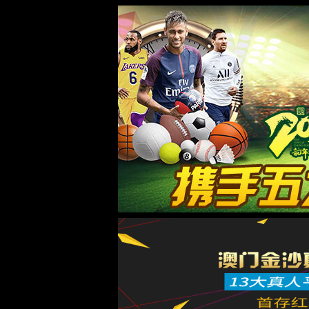
古天乐代言太阳集团网址
古天乐代言太阳集团网址
企业简介
董事长致辞
领导团队
企业简介
企业文化
企业荣誉
组织机构
业务范围
企业资质
企业新闻
公司新闻
古天乐代言太阳集团网址快讯
媒体看古天乐代言太阳集团网址
新媒体
企业业绩