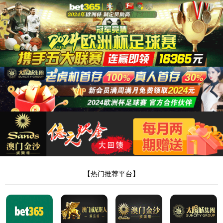
古天乐代言太阳集团网址
古天乐代言太阳集团网址
企业简介
董事长致辞
领导团队
企业简介
企业文化
企业荣誉
组织机构
业务范围
企业资质
企业新闻
公司新闻
古天乐代言太阳集团网址快讯
媒体看古天乐代言太阳集团网址
新媒体
企业业绩