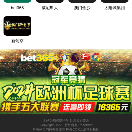
企业宣传片
钢铁冶金
市政城建
国际市场
特色技术
大型环保焦炉技术
改进型顶燃式热风炉十大特色技术
Hlsmelt熔融还原炼铁
智能环保大型高炉技术
低碳烧结技术
市政板块新技术
改进型顶燃式热风炉技术
烧结余热回收及发电技术
转炉煤气干法除尘技术
新型控轧控冷技术
转底炉技术
焦化煤调湿技术
人力资源
人才招聘
员工风采
联系我们