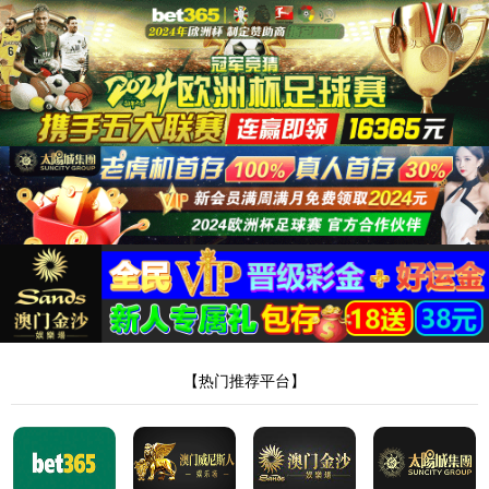
古天乐代言太阳集团网址
古天乐代言太阳集团网址
企业简介
董事长致辞
领导团队
企业简介
企业文化
企业荣誉
组织机构
业务范围
企业资质
企业新闻
公司新闻
古天乐代言太阳集团网址快讯
媒体看古天乐代言太阳集团网址
新媒体
企业业绩