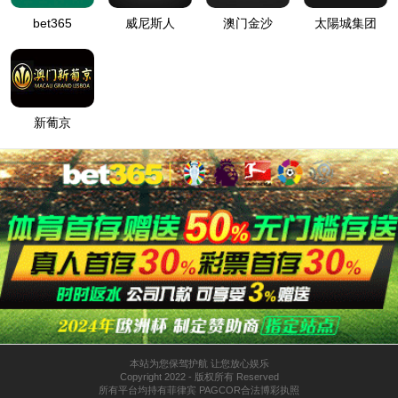
企业宣传片
钢铁冶金
市政城建
国际市场
特色技术
大型环保焦炉技术
改进型顶燃式热风炉十大特色技术
Hlsmelt熔融还原炼铁
智能环保大型高炉技术
低碳烧结技术
市政板块新技术
改进型顶燃式热风炉技术
烧结余热回收及发电技术
转炉煤气干法除尘技术
新型控轧控冷技术
转底炉技术
焦化煤调湿技术
人力资源
人才招聘
员工风采
联系我们