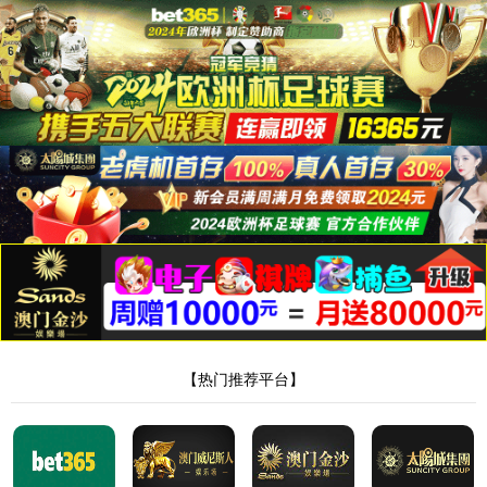
古天乐代言太阳集团网址
古天乐代言太阳集团网址
企业简介
董事长致辞
领导团队
企业简介
企业文化
企业荣誉
组织机构
业务范围
企业资质
企业新闻
公司新闻
古天乐代言太阳集团网址快讯
媒体看古天乐代言太阳集团网址
新媒体
企业业绩