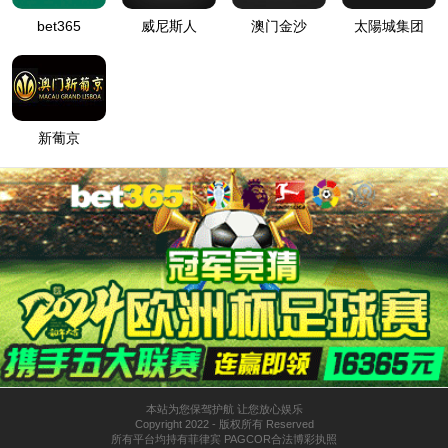
企业宣传片
钢铁冶金
市政城建
国际市场
特色技术
大型环保焦炉技术
改进型顶燃式热风炉十大特色技术
Hlsmelt熔融还原炼铁
智能环保大型高炉技术
低碳烧结技术
市政板块新技术
改进型顶燃式热风炉技术
烧结余热回收及发电技术
转炉煤气干法除尘技术
新型控轧控冷技术
转底炉技术
焦化煤调湿技术
人力资源
人才招聘
员工风采
联系我们