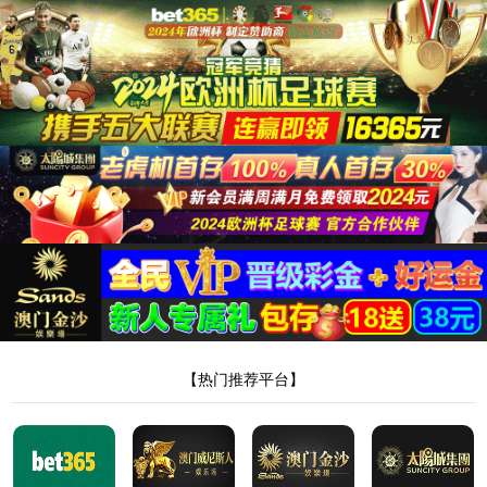
古天乐代言太阳集团网址
古天乐代言太阳集团网址
企业简介
董事长致辞
领导团队
企业简介
企业文化
企业荣誉
组织机构
业务范围
企业资质
企业新闻
公司新闻
古天乐代言太阳集团网址快讯
媒体看古天乐代言太阳集团网址
新媒体
企业业绩