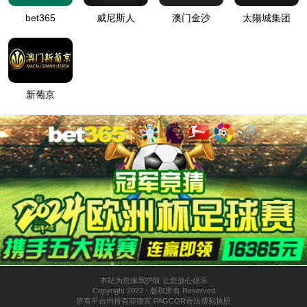
企业宣传片
钢铁冶金
市政城建
国际市场
特色技术
大型环保焦炉技术
改进型顶燃式热风炉十大特色技术
Hlsmelt熔融还原炼铁
智能环保大型高炉技术
低碳烧结技术
市政板块新技术
改进型顶燃式热风炉技术
烧结余热回收及发电技术
转炉煤气干法除尘技术
新型控轧控冷技术
转底炉技术
焦化煤调湿技术
人力资源
人才招聘
员工风采
联系我们