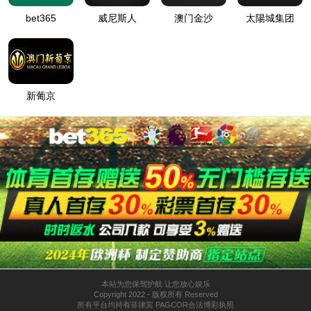
企业宣传片
钢铁冶金
市政城建
国际市场
特色技术
大型环保焦炉技术
改进型顶燃式热风炉十大特色技术
Hlsmelt熔融还原炼铁
智能环保大型高炉技术
低碳烧结技术
市政板块新技术
改进型顶燃式热风炉技术
烧结余热回收及发电技术
转炉煤气干法除尘技术
新型控轧控冷技术
转底炉技术
焦化煤调湿技术
人力资源
人才招聘
员工风采
联系我们