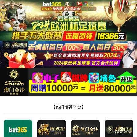
古天乐代言太阳集团网址
古天乐代言太阳集团网址
企业简介
董事长致辞
领导团队
企业简介
企业文化
企业荣誉
组织机构
业务范围
企业资质
企业新闻
公司新闻
古天乐代言太阳集团网址快讯
媒体看古天乐代言太阳集团网址
新媒体
企业业绩